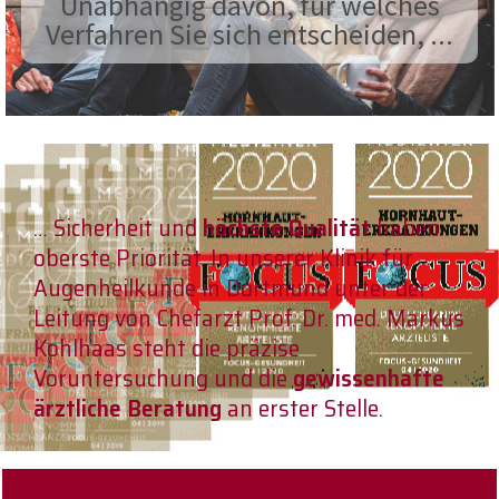
Unabhängig davon, für welches
Verfahren Sie sich entscheiden, ...
… Sicherheit und
höchste Qualität
haben
oberste Priorität. In unserer Klinik für
Augenheilkunde in Dortmund unter der
Leitung von Chefarzt Prof. Dr. med. Markus
Kohlhaas steht die präzise
Voruntersuchung und die
gewissenhafte
ärztliche Beratung
an erster Stelle.